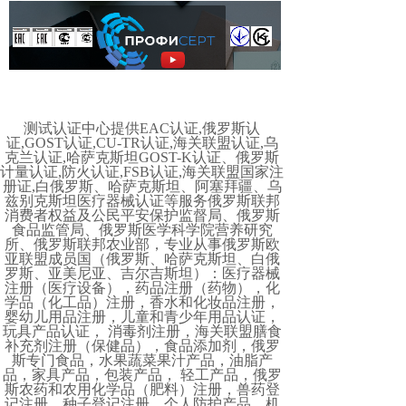
测试认证中心提供EAC认证,俄罗斯认
证,GOST认证,CU-TR认证,海关联盟认证,乌
克兰认证,哈萨克斯坦GOST-K认证、俄罗斯
计量认证,防火认证,FSB认证,海关联盟国家注
册证,白俄罗斯、哈萨克斯坦、阿塞拜疆、乌
兹别克斯坦医疗器械认证等服务俄罗斯联邦
消费者权益及公民平安保护监督局、俄罗斯
食品监管局、俄罗斯医学科学院营养研究
所、俄罗斯联邦农业部，专业从事俄罗斯欧
亚联盟成员国（俄罗斯、哈萨克斯坦、白俄
罗斯、亚美尼亚、吉尔吉斯坦）：医疗器械
注册（医疗设备），药品注册（药物），化
学品（化工品）注册，香水和化妆品注册，
婴幼儿用品注册，儿童和青少年用品认证，
玩具产品认证， 消毒剂注册，海关联盟膳食
补充剂注册（保健品），食品添加剂，俄罗
斯专门食品，水果蔬菜果汁产品，油脂产
品，家具产品，包装产品， 轻工产品，俄罗
斯农药和农用化学品（肥料）注册，兽药登
记注册，种子登记注册，个人防护产品，机